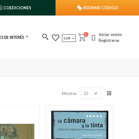
COEDICIONES
REDIMIR CÓDIGO
Iniciar sesión
publicaciones
0
S DE INTERÉS
MONEDA
COP
Cart
Registrarse
Ver
Mostrar
como
Grilla