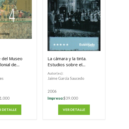
e del Museo
La cámara y la tinta.
lonial de
Estudios sobre el
séptimo arte
Autor(es):
es
Jaime García Saucedo
2006
1.000
Impreso:
$39.000
R DETALLE
VER DETALLE