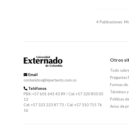
4
Publicaciones
Mo
Otros si
Todo sobr
Email
Preguntas 
contenidos@hipertexto.com.co
Formas de
Teléfonos
Términos y
PBX: +57 601 643 43 89 / Cel: +57 320 850 05
Políticas d
13
Cel: +57 323 223 87 73 / Cel: +57 310 715 76
Aviso de p
16