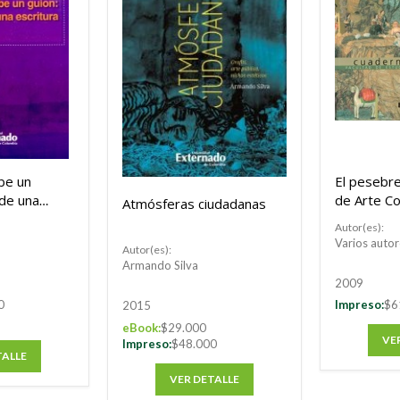
be un
El pesebr
 de una
de Arte Co
Atmósferas ciudadanas
Bogotá.
Autor(es):
Varios autor
Autor(es):
Armando Silva
2009
0
Impreso:
$6
2015
eBook:
$29.000
VE
Impreso:
$48.000
TALLE
VER DETALLE