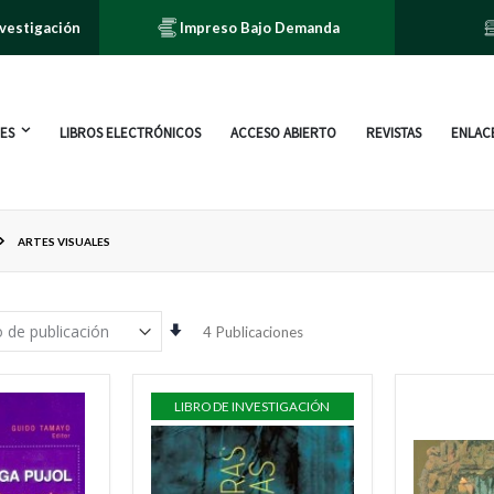
nvestigación
Impreso Bajo Demanda
ES
LIBROS ELECTRÓNICOS
ACCESO ABIERTO
REVISTAS
ENLACE
ARTES VISUALES
Orden
4
Publicaciones
ascendente
LIBRO DE INVESTIGACIÓN