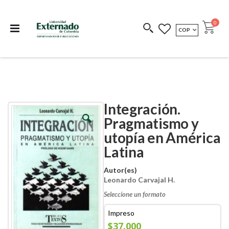
Departamento de
Libros resultado de
Impreso Bajo
publicaciones
investigación
Demanda
publi
0
MONEDA
COP
Cart
COEDICIONES
REDIMIR CÓDIGO
Integración.
Skip
Skip
to
to
Pragmatismo y
the
the
utopía en América
end
beginning
of
of
Latina
the
the
images
images
Autor(es)
gallery
gallery
Leonardo Carvajal H.
Seleccione un formato
Impreso
$37.000