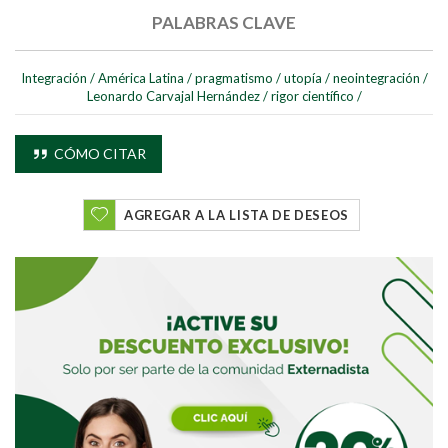
PALABRAS CLAVE
Integración
/
América Latina
/
pragmatismo
/
utopía
/
neointegración
/
Leonardo Carvajal Hernández
/
rigor científico
/
CÓMO CITAR
AGREGAR A LA LISTA DE DESEOS
Buscar
Buscar