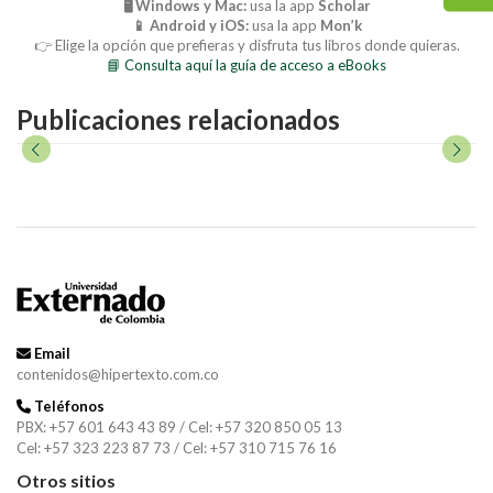
🖥️ Windows y Mac:
usa la app
Scholar
📱 Android y iOS:
usa la app
Mon’k
👉 Elige la opción que prefieras y disfruta tus libros donde quieras.
📘 Consulta aquí la guía de acceso a eBooks
Publicaciones relacionados
Email
contenidos@hipertexto.com.co
Teléfonos
PBX: +57 601 643 43 89 / Cel: +57 320 850 05 13
Cel: +57 323 223 87 73 / Cel: +57 310 715 76 16
Otros sitios