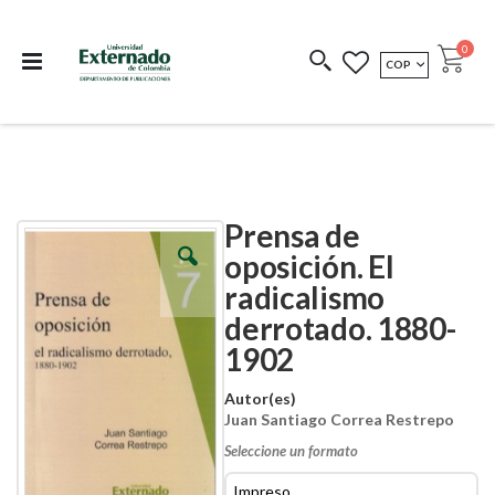
Departamento de
Libros resultado de
Impreso Bajo
publicaciones
investigación
Demanda
publi
0
MONEDA
COP
Cart
COEDICIONES
REDIMIR CÓDIGO
Prensa de
Skip
Skip
to
to
oposición. El
the
the
radicalismo
end
beginning
of
of
derrotado. 1880-
the
the
images
images
1902
gallery
gallery
Autor(es)
Juan Santiago Correa Restrepo
Seleccione un formato
Impreso