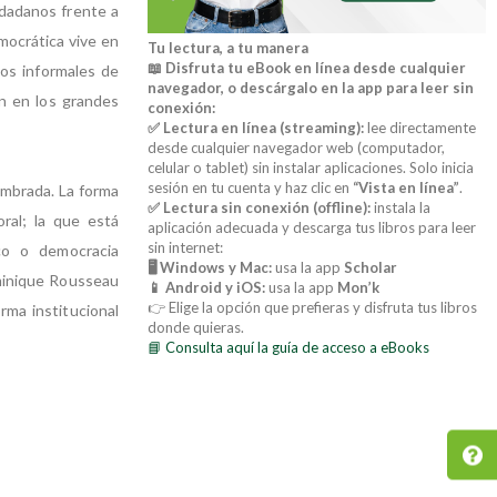
udadanos frente a
emocrática vive en
Tu lectura, a tu manera
📖 Disfruta tu eBook en línea desde cualquier
vos informales de
navegador, o descárgalo en la app para leer sin
n en los grandes
conexión:
✅ Lectura en línea (streaming):
lee directamente
desde cualquier navegador web (computador,
celular o tablet) sin instalar aplicaciones. Solo inicia
sesión en tu cuenta y haz clic en
“Vista en línea”
.
ombrada. La forma
✅ Lectura sin conexión (offline):
instala la
ral; la que está
aplicación adecuada y descarga tus libros para leer
sin internet:
co o democracia
🖥️ Windows y Mac:
usa la app
Scholar
minique Rousseau
📱 Android y iOS:
usa la app
Mon’k
👉 Elige la opción que prefieras y disfruta tus libros
rma institucional
donde quieras.
📘 Consulta aquí la guía de acceso a eBooks