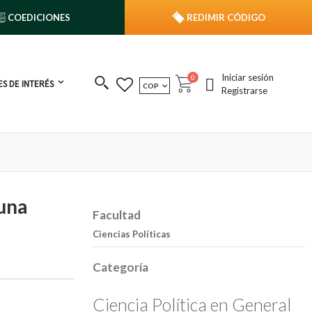
COEDICIONES
REDIMIR CÓDIGO
Iniciar sesión
publicaciones
0
S DE INTERÉS
MONEDA
COP
Cart
Registrarse
 una
Facultad
Ciencias Políticas
Categoría
Ciencia Política en General