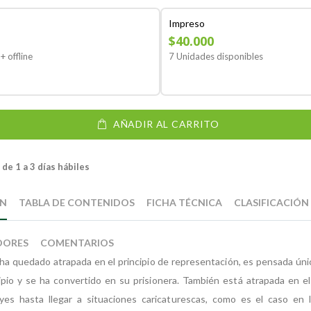
Impreso
$40.000
+ offline
7 Unidades disponibles
AÑADIR AL CARRITO
de 1 a 3 días hábiles
ÓN
TABLA DE CONTENIDOS
FICHA TÉCNICA
CLASIFICACIÓN
DORES
COMENTARIOS
ha quedado atrapada en el principio de representación, es pensada ún
ipio y se ha convertido en su prisionera. También está atrapada en e
es hasta llegar a situaciones caricaturescas, como es el caso en la