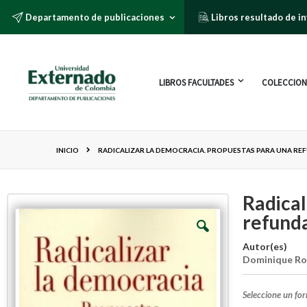
Departamento de publicaciones
Libros resultado de i
LIBROS FACULTADES
COLECCION
INICIO
RADICALIZAR LA DEMOCRACIA. PROPUESTAS PARA UNA R
Radical
refund
Autor(es)
Dominique Ro
Seleccione un fo