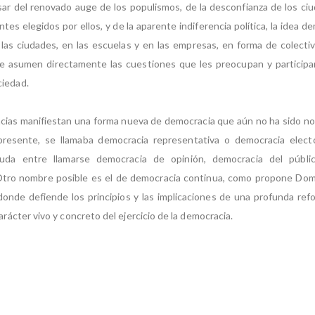
ar del renovado auge de los populismos, de la desconfianza de los ci
tes elegidos por ellos, y de la aparente indiferencia política, la idea d
n las ciudades, en las escuelas y en las empresas, en forma de colecti
e asumen directamente las cuestiones que les preocupan y participa
ciedad.
cias manifiestan una forma nueva de democracia que aún no ha sido n
 presente, se llamaba democracia representativa o democracia electo
uda entre llamarse democracia de opinión, democracia del públi
. Otro nombre posible es el de democracia continua, como propone Do
 donde defiende los principios y las implicaciones de una profunda refo
carácter vivo y concreto del ejercicio de la democracia.