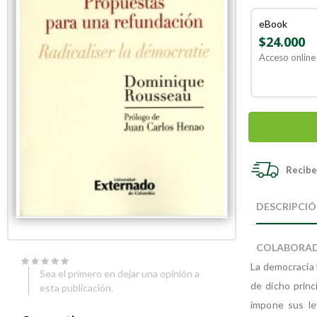
eBook
$24.000
Acceso online 
Recibe 
Skip
Skip
to
to
DESCRIPCI
the
the
end
beginning
of
of
COLABORA
the
the
images
images
La democracia 
Sea el primero en dejar una opinión a
gallery
gallery
de dicho princ
esta publicación.
impone sus ley