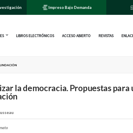
nvestigación
Impreso Bajo Demanda
ES
LIBROS ELECTRÓNICOS
ACCESO ABIERTO
REVISTAS
ENLACE
EFUNDACIÓN
izar la democracia. Propuestas para
ación
usseau
rmato