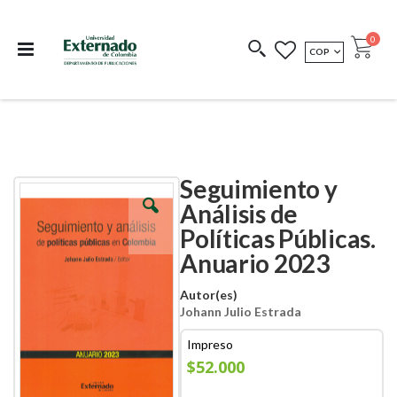
Departamento de
Libros resultado de
Impreso Bajo
publicaciones
investigación
Demanda
publi
0
MONEDA
COP
Cart
COEDICIONES
REDIMIR CÓDIGO
Seguimiento y
Skip
Skip
to
to
Análisis de
the
the
Políticas Públicas.
end
beginning
of
of
Anuario 2023
the
the
images
images
Autor(es)
gallery
gallery
Johann Julio Estrada
Impreso
$52.000