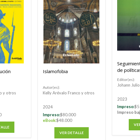
Seguimient
de política
lución
Islamofobia
Colombia
Editor(es):
Johann Julio
Autor(es):
o y otros
Kelly Arévalo Franco y otros
2023
Impreso:
$5
2024
Impreso ba
0
Impreso:
$80.000
eBook:
$48.000
VE
TALLE
VER DETALLE