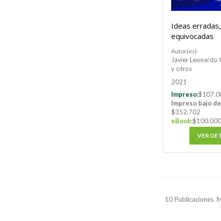
Ideas erradas,
equivocadas
Autor(es):
Javier Leonardo 
y otros
2021
Impreso:
$107.0
Impreso bajo d
$352.702
eBook:
$100.00
VER DE
10
Publicaciones
M