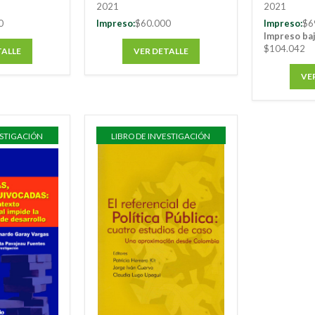
2021
2021
0
Impreso:
$60.000
Impreso:
$6
Impreso ba
$104.042
TALLE
VER DETALLE
VE
ESTIGACIÓN
LIBRO DE INVESTIGACIÓN