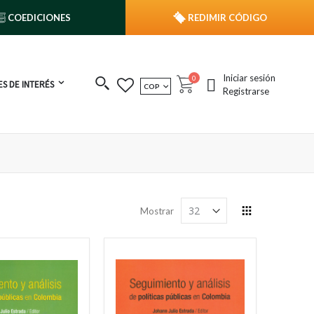
COEDICIONES
REDIMIR CÓDIGO
Iniciar sesión
publicaciones
0
S DE INTERÉS
MONEDA
COP
Cart
Registrarse
Ver
Mostrar
como
Grilla