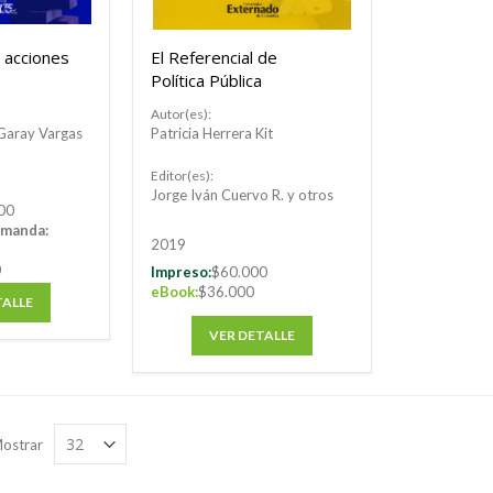
 acciones
El Referencial de
Política Pública
Autor(es):
Garay Vargas
Patricia Herrera Kit
Editor(es):
Jorge Iván Cuervo R. y otros
00
emanda:
2019
0
Impreso:
$60.000
eBook:
$36.000
TALLE
VER DETALLE
ostrar