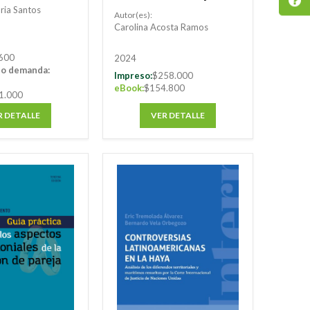
comercio exterior en
ria Santos
Autor(es):
Colombia
Carolina Acosta Ramos
600
2024
jo demanda:
Impreso:
$258.000
eBook:
$154.800
1.000
VER DETALLE
R DETALLE