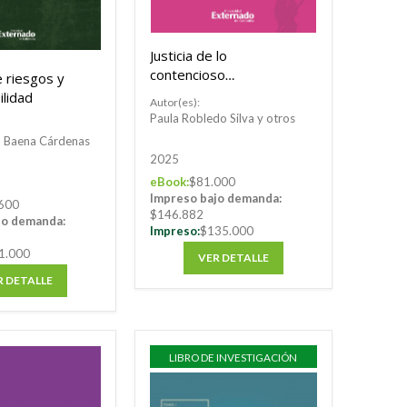
Justicia de lo
contencioso
 riesgos y
administrativo a debate
lidad
Autor(es):
Paula Robledo Silva y otros
o Baena Cárdenas
2025
eBook:
$81.000
Impreso bajo demanda:
600
$146.882
jo demanda:
Impreso:
$135.000
1.000
VER DETALLE
R DETALLE
LIBRO DE INVESTIGACIÓN