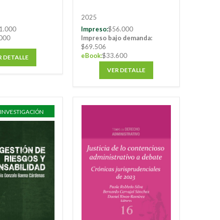
2025
1.000
Impreso:
$56.000
000
Impreso bajo demanda:
$69.506
eBook:
$33.600
R DETALLE
VER DETALLE
 INVESTIGACIÓN