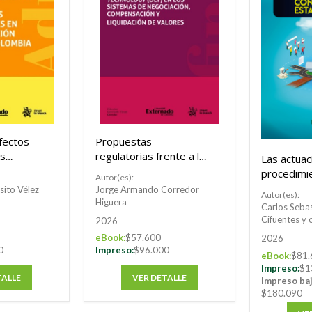
fectos
Propuestas
os
regulatorias frente a la
Las actuac
implementación de la
procedimie
Autor(es):
en la
Distributed Ledger
Contrataci
sito Vélez
Jorge Armando Corredor
Autor(es):
ública en
Technology (DLT) en
Congreso I
Higuera
Carlos Sebas
los sistemas de
de Contrat
Cifuentes y 
2026
negociación,
eBook:
$57.600
2026
compensación y
0
Impreso:
$96.000
eBook:
$81.
liquidación de valores
Impreso:
$1
TALLE
VER DETALLE
Impreso ba
$180.090