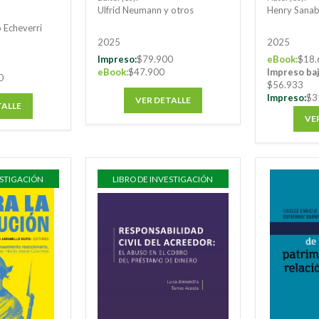
nistrativa
Ulfrid Neumann y otros
Henry Sanab
o Echeverri
2025
2025
Impreso:
$79.900
eBook:
$18.
eBook:
$47.900
Impreso ba
0
$56.933
Impreso:
$3
VER DETALLE
TALLE
VE
ESTIGACIÓN
LIBRO DE INVESTIGACIÓN