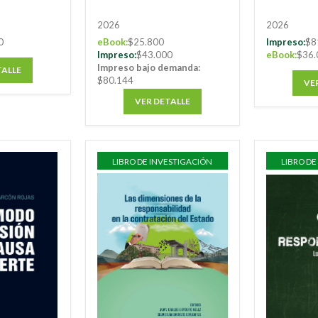
2026
2026
0
eBook:
$25.800
Impreso:
$8
Impreso:
$43.000
eBook:
$36.
Impreso bajo demanda:
TALLE
$80.144
VE
VER DETALLE
LIBRO DE INVESTIGACIÓN
LIBRO DE