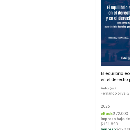
El equilibrio 
en el derecho 
en el derecho 
Autor(es):
Fernando Silva G
2025
eBook:
$72.000
Impreso bajo d
$151.850
Impreso:
$120.0