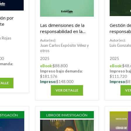
ión por
te
Las dimensiones de la
Gestión de
responsabilidad en la
responsabi
contratación del Estado
 Rojas
Autor(es):
Autor(es):
Juan Carlos Expósito Vélez y
Luis Gonzal
otros
00
2025
2025
emanda:
eBook:
$88.800
eBook:
$48.
Impreso bajo demanda:
Impreso ba
$181.576
$111.720
Impreso:
$148.000
Impreso:
$8
TALLE
VER DETALLE
VE
ESTIGACIÓN
LIBRO DE INVESTIGACIÓN