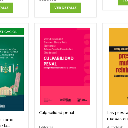
VE
TALLE
VER DETALLE
ESTIGACIÓN
Culpabilidad penal
Las prest
mutuas en 
ón como
reivindicac
e la
Editor(es):
Autor(es):