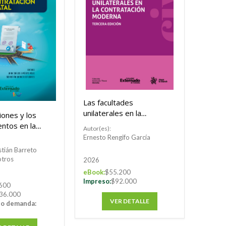
Las facultades
unilaterales en la
iones y los
contratación moderna
ntos en la
Autor(es):
Tercera Edición
ón Estatal
Ernesto Rengifo García
nternacional
tián Barreto
ación Estatal
otros
2026
eBook:
$55.200
Impreso:
$92.000
600
36.000
VER DETALLE
jo demanda: