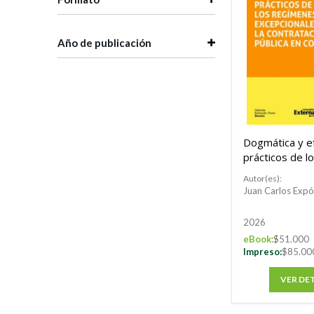
Año de publicación
Dogmática y e
prácticos de l
regímenes
Autor(es):
excepcionales 
Juan Carlos Expó
contratación p
Colombia
2026
eBook:
$51.000
Impreso:
$85.00
VER DE