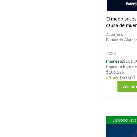
El modo suces
causa de muer
Autor(es):
Fernando Alarcón
2025
Impreso:
$101.0
Impreso bajo d
$106.226
eBook:
$60.600
VER DE
LIBRO DE INV