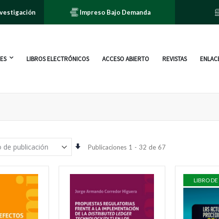
nvestigación
Impreso Bajo Demanda
ES
LIBROS ELECTRÓNICOS
ACCESO ABIERTO
REVISTAS
ENLACE
Orden
Publicaciones
1
-
32
de
67
ascendente
LIBRO DE