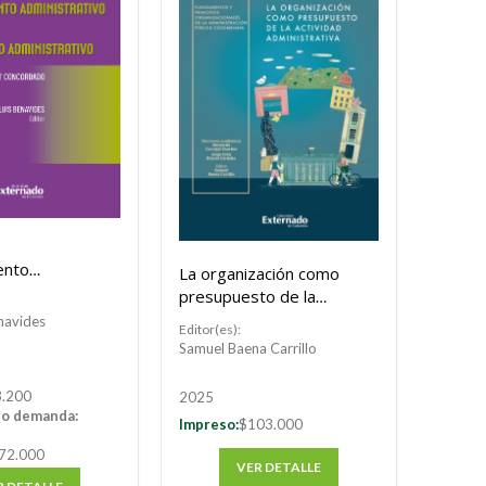
ento
La organización como
tivo y de lo
presupuesto de la
so
actividad administrativa
navides
Editor(es):
tivo
Samuel Baena Carrillo
.200
2025
jo demanda:
Impreso:
$103.000
72.000
VER DETALLE