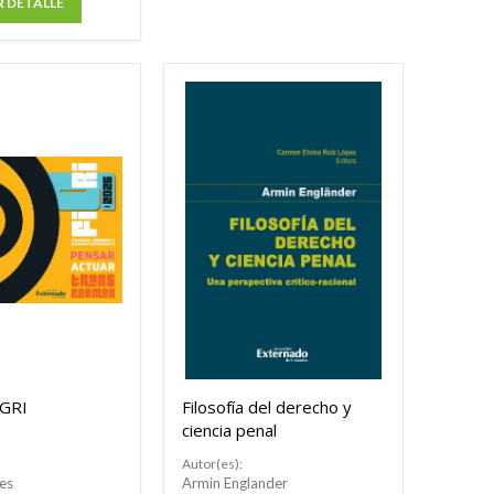
R DETALLE
IGRI
Filosofía del derecho y
ciencia penal
Autor(es):
es
Armin Englander