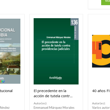
VE
tucional
El precedente en la
40 años F
acción de tutela contra
providencias judiciales
Autor(es):
Autor(es):
Méndez
Emmanuel Márquez Morales
Varios autor