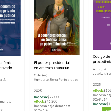
Código de
procedimi
económico
El poder presidencial
administra
privado y
en América Latina: un
Autor(es):
contencio
público
poder (i)limitado.
José Luis Be
Editor(es):
administra
arcía
Humberto Sierra Porto y otros
2025
eBook:
$103
2025
Impreso ba
Impreso:
$77.000
$269.514
emanda:
eBook:
$46.200
Impreso:
$1
Impreso bajo demanda:
00
$124.602